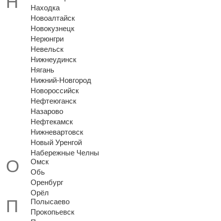
Находка
Новоалтайск
Новокузнецк
Нерюнгри
Невельск
Нижнеудинск
Нягань
Нижний-Новгород
Новороссийск
Нефтеюганск
Назарово
Нефтекамск
Нижневартовск
Новый Уренгой
Набережные Челны
Омск
Обь
Оренбург
Орёл
Полысаево
Прокопьевск