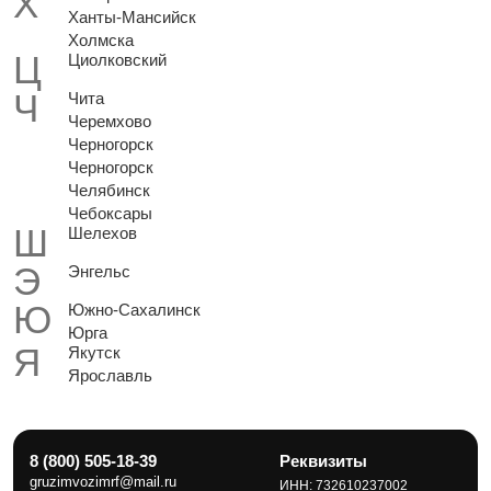
Ханты-Мансийск
Холмска
Циолковский
Чита
Черемхово
Черногорск
Черногорск
Челябинск
Чебоксары
Шелехов
Энгельс
Южно-Сахалинск
Юрга
Якутск
Ярославль
8 (800) 505-18-39
Реквизиты
gruzimvozimrf@mail.ru
ИНН: 732610237002