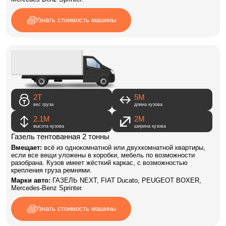
Узнать стоимость машины
2Т
5M
вес груза
длина кузова
2.1М
2М
высота кузова
ширина кузова
Газель тентованная 2 тонны
Вмещает:
всё из однокомнатной или двухкомнатной квартиры,
если все вещи уложены в коробки, мебель по возможности
разобрана. Кузов имеет жёсткий каркас, с возможностью
крепления груза ремнями.
Марки авто:
ГАЗЕЛЬ NEXT, FIAT Ducato, PEUGEOT BOXER,
Mercedes-Benz Sprinter.
Узнать стоимость машины