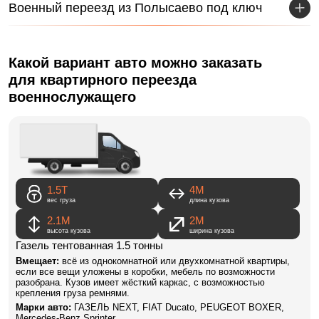
Военный переезд из Полысаево под ключ
Какой вариант авто можно заказать
для квартирного переезда
военнослужащего
1.5Т
4M
вес груза
длина кузова
2.1М
2М
высота кузова
ширина кузова
Газель тентованная 1.5 тонны
Вмещает:
всё из однокомнатной или двухкомнатной квартиры,
если все вещи уложены в коробки, мебель по возможности
разобрана. Кузов имеет жёсткий каркас, с возможностью
крепления груза ремнями.
Марки авто:
ГАЗЕЛЬ NEXT, FIAT Ducato, PEUGEOT BOXER,
Mercedes-Benz Sprinter.