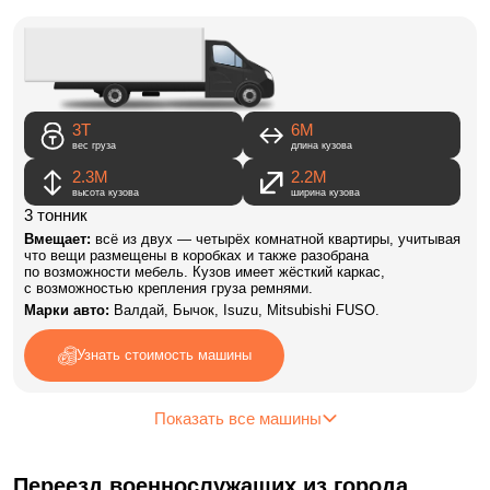
3Т
6M
вес груза
длина кузова
2.3М
2.2М
высота кузова
ширина кузова
3 тонник
Вмещает:
всё из двух — четырёх комнатной квартиры, учитывая
что вещи размещены в коробках и также разобрана
по возможности мебель. Кузов имеет жёсткий каркас,
с возможностью крепления груза ремнями.
Марки авто:
Валдай, Бычок, Isuzu, Mitsubishi FUSO.
Узнать стоимость машины
Показать все машины
Переезд военнослужащих из города