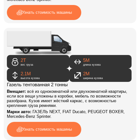
Узнать стоимость машины
2Т
5M
вес груза
длина кузова
2.1М
2М
высота кузова
ширина кузова
Газель тентованная 2 тонны
Вмещает:
всё из однокомнатной или двухкомнатной квартиры,
если все вещи уложены в коробки, мебель по возможности
разобрана. Кузов имеет жёсткий каркас, с возможностью
крепления груза ремнями.
Марки авто:
ГАЗЕЛЬ NEXT, FIAT Ducato, PEUGEOT BOXER,
Mercedes-Benz Sprinter.
Узнать стоимость машины