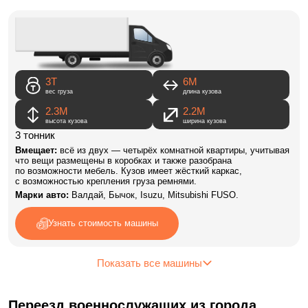
3Т
6M
вес груза
длина кузова
2.3М
2.2М
высота кузова
ширина кузова
3 тонник
Вмещает:
всё из двух — четырёх комнатной квартиры, учитывая
что вещи размещены в коробках и также разобрана
по возможности мебель. Кузов имеет жёсткий каркас,
с возможностью крепления груза ремнями.
Марки авто:
Валдай, Бычок, Isuzu, Mitsubishi FUSO.
Узнать стоимость машины
Показать все машины
Переезд военнослужащих из города