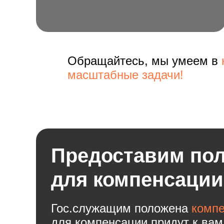
Обращайтесь, мы умеем в
масштабные задачи!
Предоставим пол
для компенсации
Гос.служащим положена
компе
для компенсации придут к вам