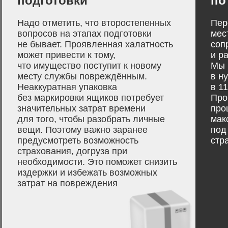
подготовки
по
Надо отметить, что второстепенных
Пер
вопросов на этапах подготовки
мес
не бывает. Проявленная халатность
соп
может привести к тому,
и р
что имущество поступит к новому
Мы 
месту службы повреждённым.
в н
Неаккуратная упаковка
в 1
без маркировки ящиков потребует
Про
значительных затрат времени
про
для того, чтобы разобрать личные
мак
вещи. Поэтому важно заранее
под
предусмотреть возможность
стр
страхования, догруза при
необходимости. Это поможет снизить
издержки и избежать возможных
затрат на повреждения