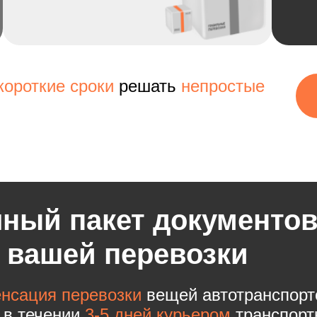
короткие сроки
решать
непростые
ный пакет документо
 вашей перевозки
нсация перевозки
вещей автотранспорт
 в течении
3-5 дней курьером
транспорт