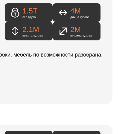
1.5Т
4M
вес груза
длина кузова
2.1М
2М
высота кузова
ширина кузова
обки, мебель по возможности разобрана.