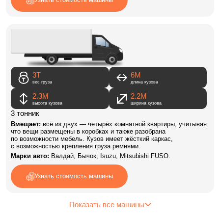
3Т
6M
вес груза
длина кузова
2.3М
2.2М
высота кузова
ширина кузова
3 тонник
Вмещает:
всё из двух — четырёх комнатной квартиры, учитывая
что вещи размещены в коробках и также разобрана
по возможности мебель. Кузов имеет жёсткий каркас,
с возможностью крепления груза ремнями.
Марки авто:
Валдай, Бычок, Isuzu, Mitsubishi FUSO.
Узнать стоимость машины
Показать все машины