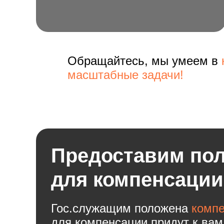
Обращайтесь, мы умеем в
масштабные задачи!
Предоставим пол
для компенсации
Гос.служащим положена
компе
для компенсации придут к вам