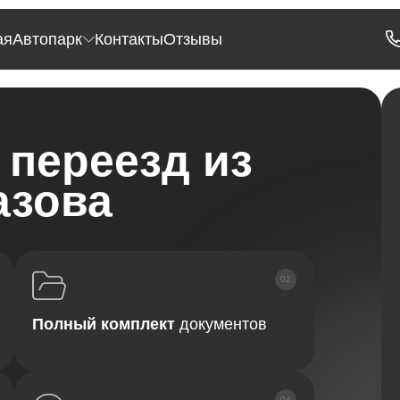
ая
Автопарк
Контакты
Отзывы
переезд из
азова
Полный комплект
документов