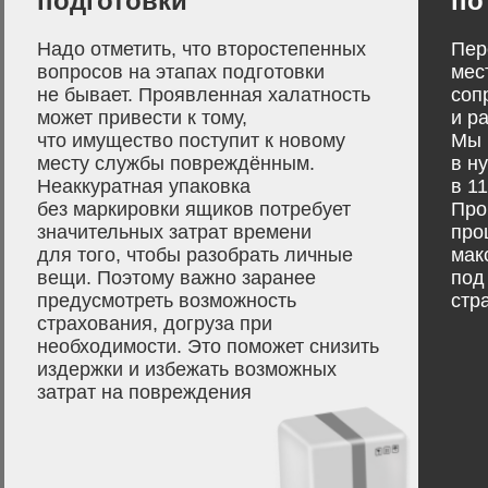
подготовки
по
Надо отметить, что второстепенных
Пер
вопросов на этапах подготовки
мес
не бывает. Проявленная халатность
соп
может привести к тому,
и р
что имущество поступит к новому
Мы 
месту службы повреждённым.
в н
Неаккуратная упаковка
в 1
без маркировки ящиков потребует
Про
значительных затрат времени
про
для того, чтобы разобрать личные
мак
вещи. Поэтому важно заранее
под
предусмотреть возможность
стр
страхования, догруза при
необходимости. Это поможет снизить
издержки и избежать возможных
затрат на повреждения