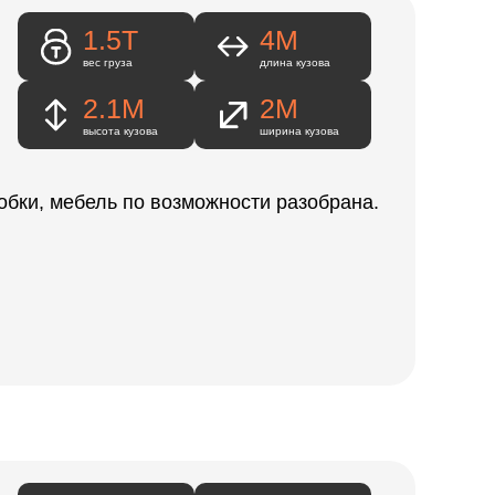
1.5Т
4M
вес груза
длина кузова
2.1М
2М
высота кузова
ширина кузова
обки, мебель по возможности разобрана.