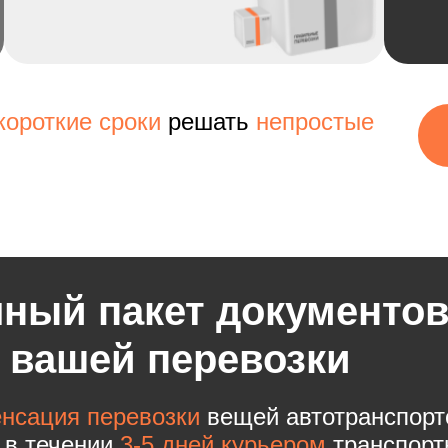
короткие сроки
решать
непростые
ный пакет документо
 вашей перевозки
нсация перевозки
вещей автотранспорт
 в течении
3-5 дней курьером
транспорт