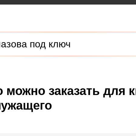
лазова под ключ
о можно заказать для 
лужащего