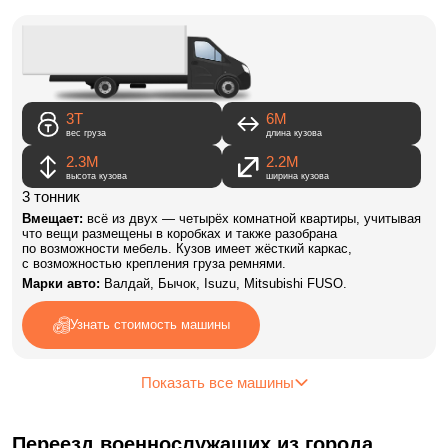
3Т
6M
вес груза
длина кузова
2.3М
2.2М
высота кузова
ширина кузова
3 тонник
Вмещает:
всё из двух — четырёх комнатной квартиры, учитывая
что вещи размещены в коробках и также разобрана
по возможности мебель. Кузов имеет жёсткий каркас,
с возможностью крепления груза ремнями.
Марки авто:
Валдай, Бычок, Isuzu, Mitsubishi FUSO.
Узнать стоимость машины
Показать все машины
Переезд военнослужащих из города