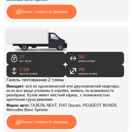
Узнать стоимость машины
2Т
5M
вес груза
длина кузова
2.1М
2М
высота кузова
ширина кузова
Газель тентованная 2 тонны
Вмещает:
всё из однокомнатной или двухкомнатной квартиры,
если все вещи уложены в коробки, мебель по возможности
разобрана. Кузов имеет жёсткий каркас, с возможностью
крепления груза ремнями.
Марки авто:
ГАЗЕЛЬ NEXT, FIAT Ducato, PEUGEOT BOXER,
Mercedes-Benz Sprinter.
Узнать стоимость машины